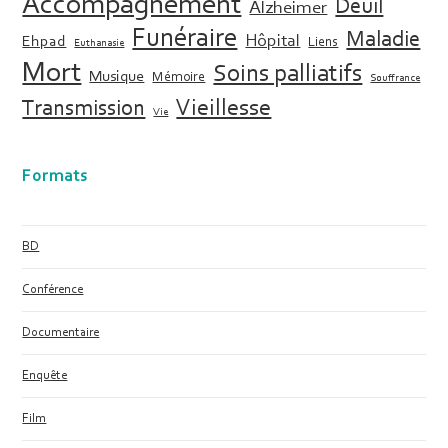
Accompagnement
Deuil
Alzheimer
Funéraire
Maladie
Hôpital
Ehpad
Liens
Euthanasie
Mort
Soins palliatifs
Musique
Mémoire
Souffrance
Vieillesse
Transmission
Vie
Formats
BD
Conférence
Documentaire
Enquête
Film